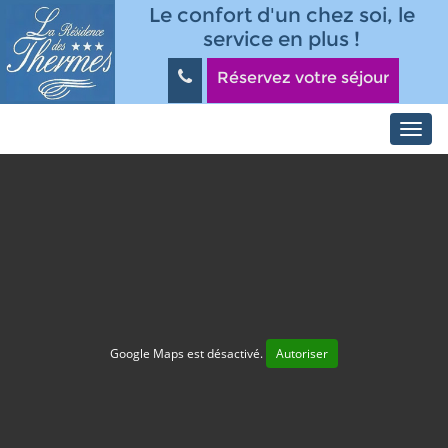
Aller au contenu principal
Panneau de gestion des cookies
Le confort d'un chez soi, le
service en plus !
Réservez votre séjour
Toggl
navig
Google Maps est désactivé.
Autoriser