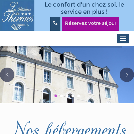
Aller au contenu principal
Panneau de gestion des cookies
Le confort d'un chez soi, le
service en plus !
Réservez votre séjour
Toggl
navig
Nos hébergements