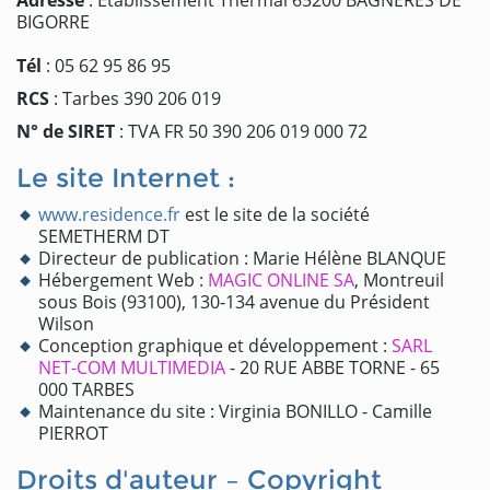
Adresse
: Etablissement Thermal 65200 BAGNERES DE
BIGORRE
Tél
: 05 62 95 86 95
RCS
: Tarbes 390 206 019
N° de SIRET
: TVA FR 50 390 206 019 000 72
Le site Internet :
www.residence.fr
est le site de la société
SEMETHERM DT
Directeur de publication : Marie Hélène BLANQUE
Hébergement Web :
MAGIC ONLINE SA
, Montreuil
sous Bois (93100), 130-134 avenue du Président
Wilson
Conception graphique et développement :
SARL
NET-COM MULTIMEDIA
- 20 RUE ABBE TORNE - 65
000 TARBES
Maintenance du site : Virginia BONILLO - Camille
PIERROT
Droits d'auteur – Copyright