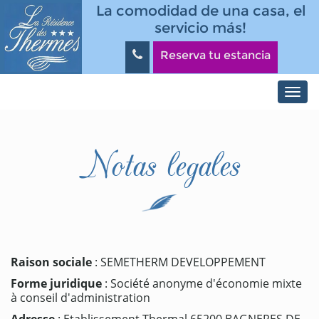
Pasar al contenido principal
Panneau de gestion des cookies
La comodidad de una casa, el
servicio más!
Reserva tu estancia
Toggl
navig
Notas legales
Raison sociale
: SEMETHERM DEVELOPPEMENT
Forme juridique
: Société anonyme d'économie mixte
à conseil d'administration